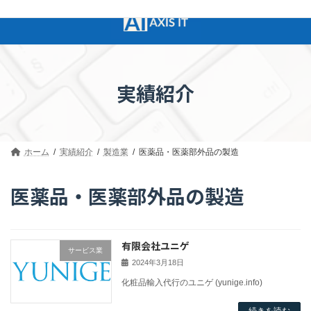
コ
ナ
ン
ビ
テ
ゲ
ン
ー
ツ
シ
へ
ョ
実績紹介
ス
ン
キ
に
ッ
移
プ
動
ホーム
実績紹介
製造業
医薬品・医薬部外品の製造
医薬品・医薬部外品の製造
有限会社ユニゲ
サービス業
2024年3月18日
化粧品輸入代行のユニゲ (yunige.info)